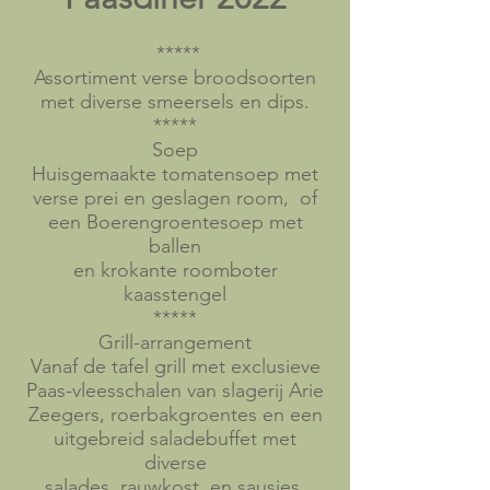
*****
Assortiment verse broodsoorten
met diverse smeersels en dips.
*****
Soep
Huisgemaakte tomatensoep met
verse prei en geslagen room, of
een Boerengroentesoep met
ballen
en krokante roomboter
kaasstengel
*****
Grill-arrangement
Vanaf de tafel grill met exclusieve
Paas-vleesschalen van slagerij Arie
Zeegers, roerbakgroentes en een
uitgebreid saladebuffet met
diverse
salades, rauwkost, en sausjes.