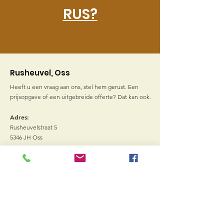
RUS?
Rusheuvel, Oss
Heeft u een vraag aan ons, stel hem gerust. Een
prijsopgave of een uitgebreide offerte? Dat kan ook.
Adres:
Rusheuvelstraat 5
5346 JH Oss
E-mail
:
info@rusheuvel.nl
Telefoon
:
(0412) 644 005
Bank:
NL59 RABO
0117 7890 03
Vacatures