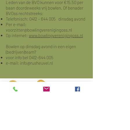
Leden van de BVO kunnen voor €15,50 per
baan doordeweeks vrij bowlen. O
f benader
BVOss rechtstreeks:
Telefonisch: 0412 – 644 005 dinsdag avond
Per e-mail:
voorzitter@bowlingverenigingoss.nl
Op internet:
www.bowlingverenigingoss.nl
Bowlen op dinsdag avond in een eigen
(bedrijven)team?
voor info bel
0412-644 005
e-mail:
info@rusheuvel.nl