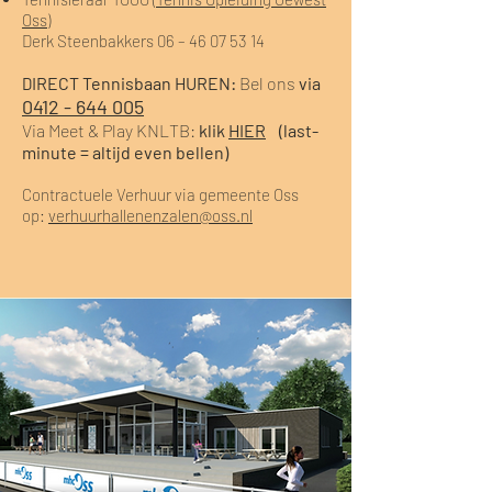
Oss
)
Derk Steenbakkers 06 – 46 07 53 14
IRECT Tennisbaan HUREN:
Bel ons
via
D
0412 - 644 005
Via Meet & Play KNLTB:
klik
HIER
(last-
minute = altijd even bellen)
Contractuele Verhuur via gemeente Oss
op:
verhuurhallenenzalen@oss.nl