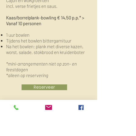
Cajun en wokgroenten
i
ncl. verse frietjes en saus.
Kaas/borrelplank-bowling € 14,50 p.p.* >
Vanaf 10 personen
1 uur bowlen
Tijdens het bowlen bittergarnituur
Na het bowlen: plank met diverse kazen,
worst, salade, stokbrood en kruidenboter
*mini-arrangementen niet op zon- en
feestdagen
*alleen op reservering
Reserveer
Rusheuvel, Oss
Heeft u een vraag aan ons, stel hem gerust. Een
prijsopgave of een uitgebreide offerte? Dat kan ook.