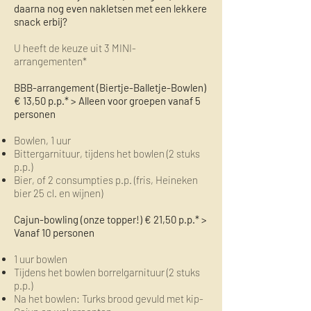
daarna nog even nakletsen met een lekkere
snack erbij?
U heeft de keuze uit 3 MINI-
arrangementen*
BBB-arrangement (Biertje-Balletje-Bowlen)
€ 13,50 p.p.* > Alleen voor groepen vanaf 5
personen
Bowlen, 1 uur
Bittergarnituur, tijdens het bowlen (2 stuks
p.p.)
Bier, of 2 consumpties p.p. (fris, Heineken
bier 25 cl. en wijnen)
Cajun-bowling (onze topper!) € 21,50 p.p.* >
Vanaf 10 personen
1 uur bowlen
Tijdens het bowlen borrelgarnituur (2 stuks
p.p.)
Na het bowlen: Turks brood gevuld met kip-