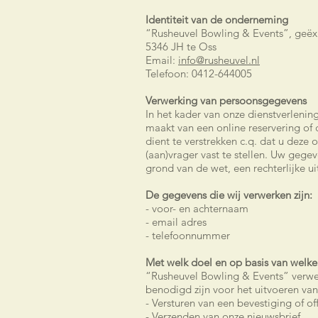
Identiteit van de onderneming
“Rusheuvel Bowling & Events”, geëxp
5346 JH te Oss
Email:
info@rusheuvel.nl
Telefoon: 0412-644005
Verwerking van persoonsgegevens
In het kader van onze dienstverlenin
maakt van een online reservering of
dient te verstrekken c.q. dat u deze 
(aan)vrager vast te stellen. Uw gege
grond van de wet, een rechterlijke u
De gegevens die wij verwerken zijn:
- voor- en achternaam
- email adres
- telefoonnummer
Met welk doel en op basis van welk
“Rusheuvel Bowling & Events” verwe
benodigd zijn voor het uitvoeren v
- Versturen van een bevestiging of of
- Verzenden van onze nieuwsbrief