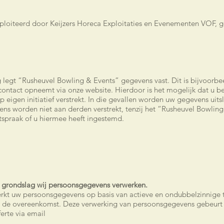
loiteerd door Keijzers Horeca Exploitaties en Evenementen VOF, ge
g legt “Rusheuvel Bowling & Events” gegevens vast. Dit is bijvoorb
 contact opneemt via onze website. Hierdoor is het mogelijk dat u 
op eigen initiatief verstrekt. In die gevallen worden uw gegevens uits
vens worden niet aan derden verstrekt, tenzij het “Rusheuvel Bowling
itspraak of u hiermee heeft ingestemd.
e grondslag wij persoonsgegevens verwerken.
rkt uw persoonsgegevens op basis van actieve en ondubbelzinnige
an de overeenkomst. Deze verwerking van persoonsgegevens gebeurt
ferte via email