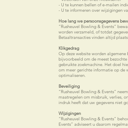
- U te kunnen bellen of e-mailen ind
- U te informeren over wijzigingen v
Hoe lang we persoonsgegevens bew
“Rusheuvel Bowling & Events” bewaa
worden verzameld, of totdat gegeve
Betaaltransacties vinden altijd plaa
Klikgedrag
Op deze website worden algemene be
bijvoorbeeld om de meest bezochte p
gebruikte zoekmachine. Het doel hie
om meer gerichte informatie op de w
optimaliseren.
Beveiliging
“Rusheuvel Bowling & Events” neemt
maatregelen om misbruik, verlies, 
indruk heeft dat uw gegevens niet go
Wijzigingen
“Rusheuvel Bowling & Events” behoud
Events” adviseert u daarom regelmat