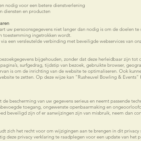
ien nodig voor een betere dienstverlening
an diensten en producten
aren
rt uw persoonsgegevens niet langer dan nodig is om de doelen te 
n toestemming ingetrokken wordt.
ts via een versleutelde verbinding met beveiligde webservices van on
zoekgegevens bijgehouden, zonder dat deze herleidbaar zijn tot de
agina’s, surfgedrag, tijdstip van bezoek, gebruikte browser, geogra
rvan is om de inrichting van de website te optimaliseren. Ook kun
ebsite te zetten. Op deze wijze kan “Rusheuvel Bowling & Events” h
 de bescherming van uw gegevens serieus en neemt passende techn
onbevoegde toegang, ongewenste openbaarmaking en ongeoorloofde 
ed beveiligd zijn of er aanwijzingen zijn van misbruik, neem dan co
t zich het recht voor om wijzigingen aan te brengen in dit privac
ig deze privacy verklaring te raadplegen voor een update van het 