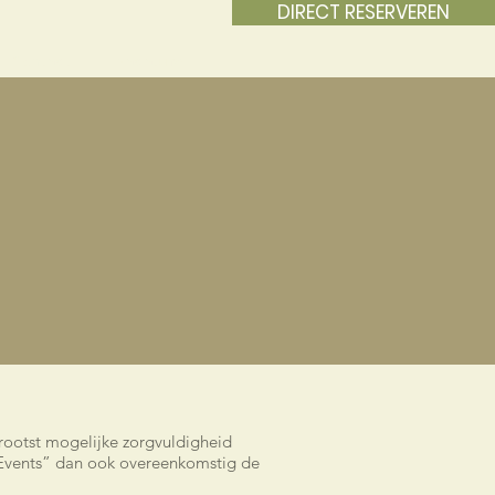
DIRECT RESERVEREN
Contact
Vacature
rootst mogelijke zorgvuldigheid
Events” dan ook overeenkomstig de