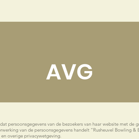
me
Bowling
Arrangementen
Sport
Events
AVG
 dat persoonsgegevens van de bezoekers van haar website met de g
erwerking van de persoonsgegevens handelt “Rusheuvel Bowling & 
en overige privacywetgeving.