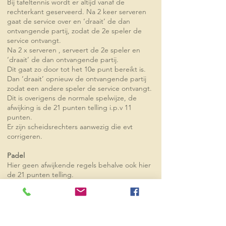
Bij tafeltennis wordt er altijd vanaf de
rechterkant geserveerd. Na 2 keer serveren
gaat de service over en ‘draait’ de dan
ontvangende partij, zodat de 2e speler de
service ontvangt.
Na 2 x serveren , serveert de 2e speler en
‘draait’ de dan ontvangende partij.
Dit gaat zo door tot het 10e punt bereikt is.
Dan ‘draait’ opnieuw de ontvangende partij
zodat een andere speler de service ontvangt.
Dit is overigens de normale spelwijze, de
afwijking is de 21 punten telling i.p.v 11
punten.
Er zijn scheidsrechters aanwezig die evt
corrigeren.
Padel
Hier geen afwijkende regels behalve ook hier
de 21 punten telling.
Rusheuvel, Oss
Heeft u een vraag aan ons, stel hem gerust. Een