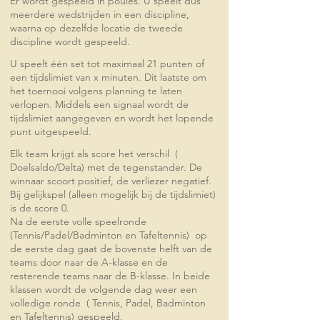
Er wordt gespeeld in poules. U speelt dus
meerdere wedstrijden in een discipline,
waarna op dezelfde locatie de tweede
discipline wordt gespeeld.
U speelt één set tot maximaal 21 punten of
een tijdslimiet van x minuten. Dit laatste om
het toernooi volgens planning te laten
verlopen. Middels een signaal wordt de
tijdslimiet aangegeven en wordt het lopende
punt uitgespeeld.
Elk team krijgt als score het verschil (
Doelsaldo/Delta) met de tegenstander. De
winnaar scoort positief, de verliezer negatief.
Bij gelijkspel (alleen mogelijk bij de tijdslimiet)
is de score 0.
Na de eerste volle speelronde
(Tennis/Padel/Badminton en Tafeltennis) op
de eerste dag gaat de bovenste helft van de
teams door naar de A-klasse en de
resterende teams naar de B-klasse. In beide
klassen wordt de volgende dag weer een
volledige ronde ( Tennis, Padel, Badminton
en Tafeltennis) gespeeld.