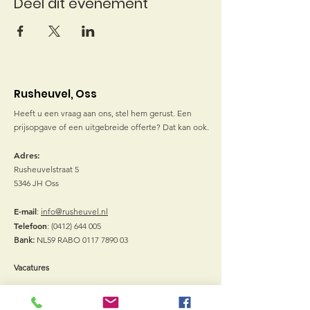
Deel dit evenement
Rusheuvel, Oss
Heeft u een vraag aan ons, stel hem gerust. Een
prijsopgave of een uitgebreide offerte? Dat kan ook.
Adres:
Rusheuvelstraat 5
5346 JH Oss
E-mail
:
info@rusheuvel.nl
Telefoon
:
(0412) 644 005
Bank:
NL59 RABO
0117 7890 03
Vacatures