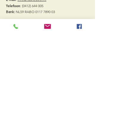
Telefoon
:
(0412) 644 005
Bank:
NL59 RABO
0117 7890 03
Vacatures
Quick Links
Arrangementen
Vergaderzalen
Sport