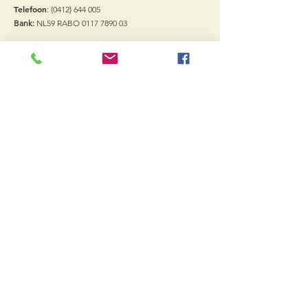
Telefoon
:
(0412) 644 005
Bank:
NL59 RABO
0117 7890 03
Vacatures
Quick Links
Arrangementen
Vergaderzalen
Sport
Bowling