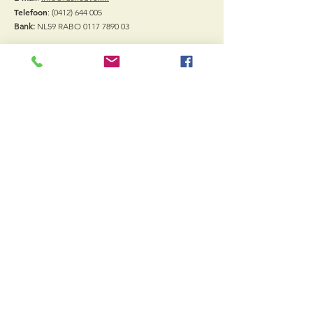
Telefoon
:
(0412) 644 005
Bank:
NL59 RABO
0117 7890 03
Vacatures
Quick Links
Arrangementen
Vergaderzalen
Sport