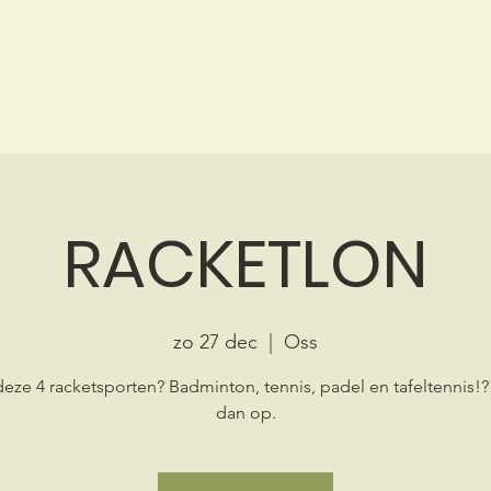
me
Bowling
Arrangementen
Sport
Events
RACKETLON
zo 27 dec
  |  
Oss
 deze 4 racketsporten? Badminton, tennis, padel en tafeltennis!?
dan op.