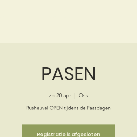
me
Bowling
Arrangementen
Sport
Events
PASEN
zo 20 apr
  |  
Oss
Rusheuvel OPEN tijdens de Paasdagen
Registratie is afgesloten