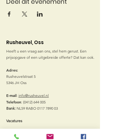
Deel dit evenement
Rusheuvel, Oss
Heeft u een vraag aan ons, stel hem gerust. Een
prijsopgave of een uitgebreide offerte? Dat kan ook.
Adres:
Rusheuvelstraat 5
5346 JH Oss
E-mail
:
info@rusheuvel.nl
Telefoon
:
(0412) 644 005
Bank:
NL59 RABO
0117 7890 03
Vacatures