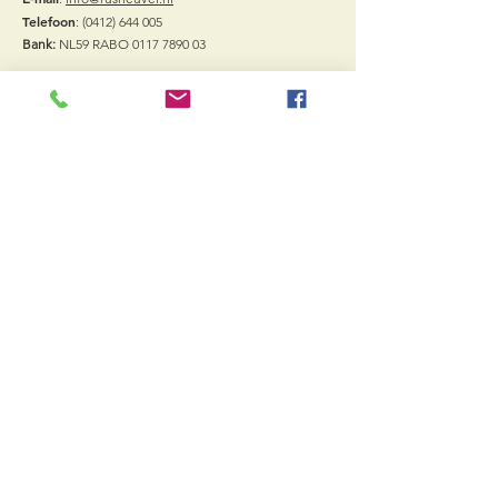
Telefoon
:
(0412) 644 005
Bank:
NL59 RABO
0117 7890 03
Vacatures
Quick Links
Arrangementen
Vergaderzalen
Sport