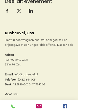
Deel dit evenement
Rusheuvel, Oss
Heeft u een vraag aan ons, stel hem gerust. Een
prijsopgave of een uitgebreide offerte? Dat kan ook.
Adres:
Rusheuvelstraat 5
5346 JH Oss
E-mail
:
info@rusheuvel.nl
Telefoon
:
(0412) 644 005
Bank:
NL59 RABO
0117 7890 03
Vacatures