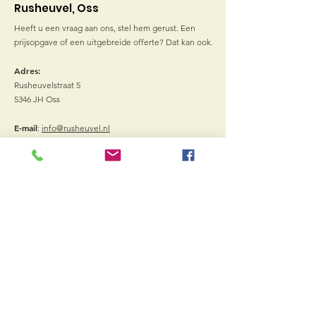
Rusheuvel, Oss
Heeft u een vraag aan ons, stel hem gerust. Een
prijsopgave of een uitgebreide offerte? Dat kan ook.
Adres:
Rusheuvelstraat 5
5346 JH Oss
E-mail
:
info@rusheuvel.nl
Telefoon
:
(0412) 644 005
Bank:
NL59 RABO
0117 7890 03
Vacatures