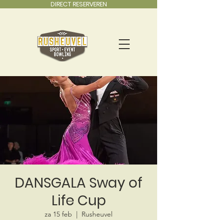
DIRECT RESERVEREN
DANSGALA Sway of
Life Cup
za 15 feb
  |  
Rusheuvel