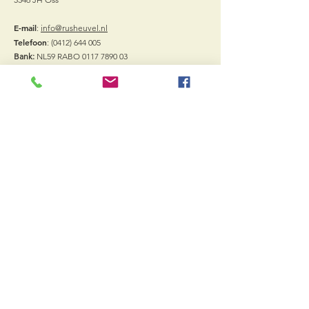
E-mail
:
info@rusheuvel.nl
Telefoon
:
(0412) 644 005
Bank:
NL59 RABO
0117 7890 03
Vacatures
Quick Links
Arrangementen
Vergaderzalen